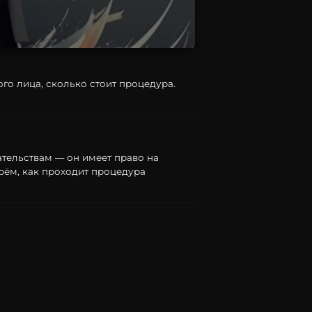
го лица, сколько стоит процедура.
ательствам —
он
имеет
право
на
рём,
как
проходит
процедура