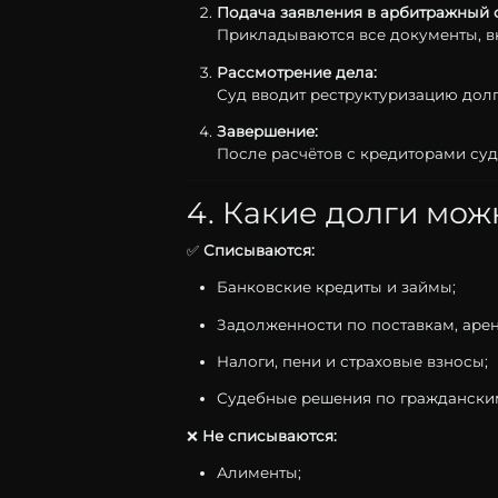
Подача
заявления
в
арбитражный
Прикладываются
все
документы,
в
Рассмотрение
дела:
Суд
вводит
реструктуризацию
дол
Завершение:
После
расчётов
с
кредиторами
су
4.
Какие
долги
мож
✅
Списываются:
Банковские
кредиты
и
займы;
Задолженности
по
поставкам,
арен
Налоги,
пени
и
страховые
взносы;
Судебные
решения
по
гражданск
❌
Не
списываются:
Алименты;