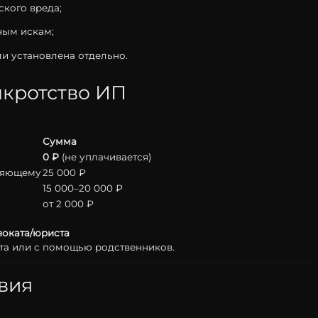
ского
вреда;
вным
искам;
ли
установлена
отдельно.
нкротство
ИП
Сумма
0 ₽
(
не
уплачивается)
ляющему
25
000 ₽
15
000–
20
000 ₽
от
2
000 ₽
воката/юриста
та
или
с
помощью
родственников.
вия