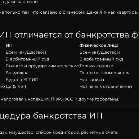
тва
даже
частично.
не
только
тем,
что
связано
с
бизнесом.
Даже
личная
квартира,
ИП
отличается
от
банкротства
ф
ИП
Физическое
лицо
Всем
имуществом
Всем
имуществом
В
арбитражный
суд
В
арбитражный
суд
Личные
и
предпринимательские
Только
личные
Возможна
Почти
не
применяется
Будет
в
ЕГРИП
Нет
записи
ию
Да (
5
лет)
Нет
явных
ограничений
т
налоговая
инспекция,
ПФР,
ФСС
и
другие
госорганы.
цедура
банкротства
ИП
дах,
имущество,
список
кредиторов,
расчётные
счета.