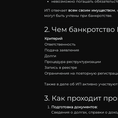
невозможно
погашать
обязательс
ИП
отвечает
всем
своим
имуществом
,
могут
быть
учтены
при
банкротстве.
2.
Чем
банкротство
Критерий
Ответственность
Подача
заявления
Долги
Процедура
реструктуризации
Запись
в
реестре
Ограничения
на
повторную
регистрац
Также
в
деле
об
ИП
активно
участвую
3.
Как
проходит
про
Подготовка
документов:
Сведения
о
долгах,
справки
о
дохо