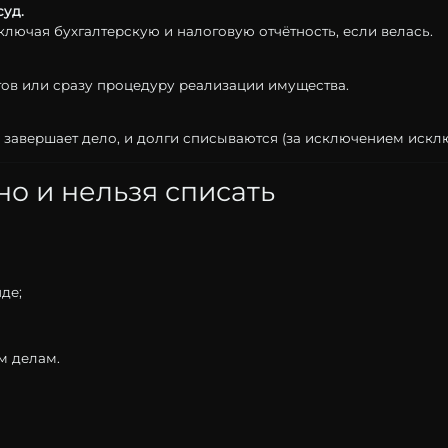
суд.
ключая
бухгалтерскую
и
налоговую
отчётность,
если
велась.
гов
или
сразу
процедуру
реализации
имущества.
д
завершает
дело,
и
долги
списываются (
за
исключением
исклю
но
и
нельзя
списать
де;
им
делам.