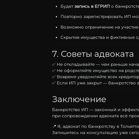
Будет
запись
в
ЕГРИП
о
банкротст
Повторно
зарегистрировать
ИП
мо
Возможно
ограничение
на
участи
Скрытие
имущества
и
фиктивные
с
7.
Советы
адвоката
✅
Не
откладывайте —
чем
раньше
нача
✅
Не
оформляйте
имущество
на
родст
✅
Вовремя
уведомляйте
всех
кредито
✅
Если
ИП
уже
закрыт —
банкротство
Заключение
Банкротство
ИП —
законный
и
эффект
при
сопровождении
адвоката
всё
про
📍
Я,
адвокат
по
банкротству
в
Тольятт
Запишитесь
на
консультацию
уже
сег