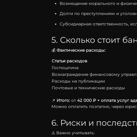
Возмещение
морального
и
физиче
Долги
по
преступлениям
и
уголо
Субсидиарная
ответственность,
ес
5.
Сколько
стоит
ба
💰
Фактические
расходы:
Статья
расходов
Госпошлина
Вознаграждение
финансовому
управ
Расходы
на
публикации
Почтовые
и
технические
расходы
📌
Итого:
от
42
000 ₽ + оплата услуг ад
Можно
оплатить
поэтапно,
через
юрис
6.
Риски
и
последст
⚠️
Важно
учитывать: