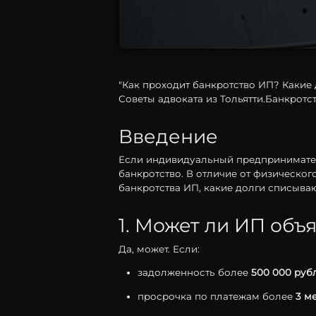
"Как проходит банкротство ИП? Какие 
Советы адвоката из Тольятти.Банкротс
Введение
Если
индивидуальный
предпринимат
банкротство.
В
отличие
от
физическог
банкротства
ИП,
какие
долги
списываю
1.
Может
ли
ИП
объ
Да,
может.
Если:
задолженность
более
500
000
руб
просрочка
по
платежам
более
3
м