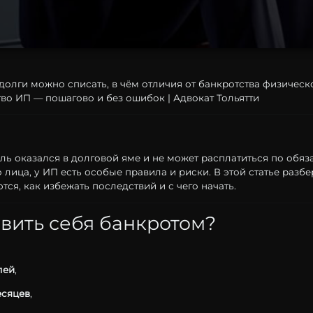
долги можно списать, в чём отличия от банкротства физическо
тво ИП — пошагово и без ошибок | Адвокат Тольятти
ель
оказался
в
долговой
яме
и
не
может
расплатиться
по
обяз
о
лица,
у
ИП
есть
особые
правила
и
риски.
В
этой
статье
разбе
тся,
как
избежать
последствий
и
с
чего
начать.
явить
себя
банкротом?
лей
,
есяцев
,