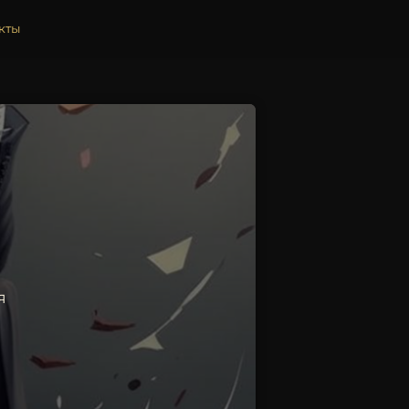
кты
я