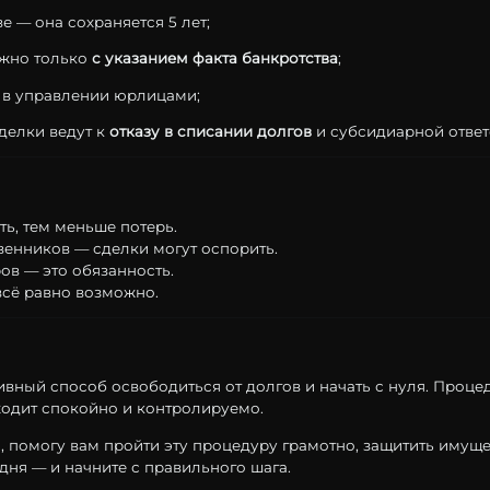
ве —
она
сохраняется
5
лет;
жно
только
с
указанием
факта
банкротства
;
е
в
управлении
юрлицами;
делки
ведут
к
отказу
в
списании
долгов
и
субсидиарной
ответ
ть,
тем
меньше
потерь.
венников —
сделки
могут
оспорить.
ров —
это
обязанность.
всё
равно
возможно.
ивный
способ
освободиться
от
долгов
и
начать
с
нуля.
Проце
ходит
спокойно
и
контролируемо.
и,
помогу
вам
пройти
эту
процедуру
грамотно,
защитить
имуще
одня —
и
начните
с
правильного
шага.