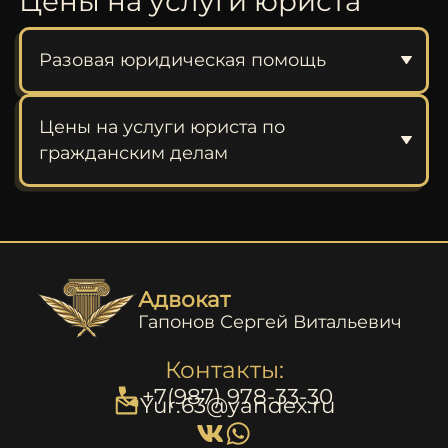
Цены на услуги юриста
Разовая юридическая помощь
Цены на услуги юриста по
гражданским делам
Адвокат
Гапонов Сергей Витальевич
Контакты:
+7(987) 978-33-30
Yur.63@yandex.ru