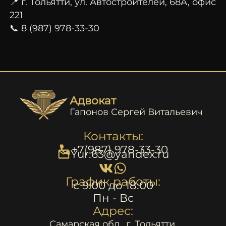
📍 г. Тольятти, ул. Автостроителей, 68А, офис
221
📞 8 (987) 978-33-30
Адвокат
Гапонов Сергей Витальевич
Контакты:
+7(987) 978-33-30
Yur.63@yandex.ru
График работы:
c 9:00 до 18:00
Пн - Вс
Адрес:
Самарская обл., г. Тольятти,