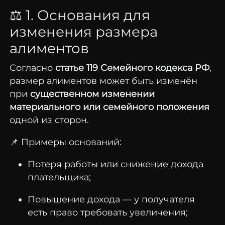
⚖️
1.
Основания
для
изменения
размера
алиментов
Согласно
статье
119
Семейного
кодекса
РФ
,
размер
алиментов
может
быть
изменён
при
существенном
изменении
материального
или
семейного
положения
одной
из
сторон.
📌
Примеры
оснований:
Потеря
работы
или
снижение
дохода
плательщика;
Повышение
дохода —
у
получателя
есть
право
требовать
увеличения;