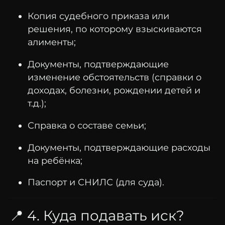
Копия
судебного
приказа
или
решения,
по
которому
взыскиваются
алименты;
Документы,
подтверждающие
изменение
обстоятельств (
справки
о
доходах,
болезни,
рождении
детей
и
т.
д.);
Справка
о
составе
семьи;
Документы,
подтверждающие
расходы
на
ребёнка;
Паспорт
и
СНИЛС (
для
суда).
📍
4.
Куда
подавать
иск?