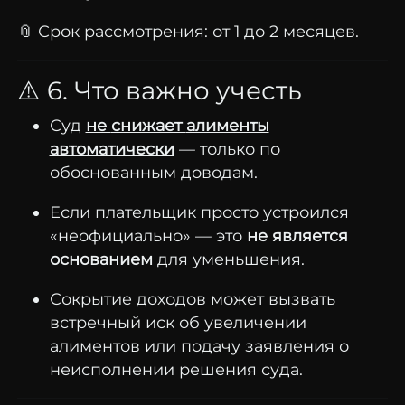
📎
Срок
рассмотрения:
от
1
до
2
месяцев.
⚠️
6.
Что
важно
учесть
Суд
не
снижает
алименты
автоматически
—
только
по
обоснованным
доводам.
Если
плательщик
просто
устроился
«
неофициально» —
это
не
является
основанием
для
уменьшения.
Сокрытие
доходов
может
вызвать
встречный
иск
об
увеличении
алиментов
или
подачу
заявления
о
неисполнении
решения
суда.