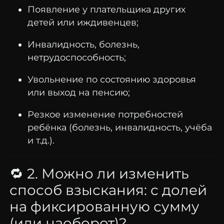
Появление
у
плательщика
других
детей
или
иждивенцев;
Инвалидность,
болезнь,
нетрудоспособность;
Увольнение
по
состоянию
здоровья
или
выход
на
пенсию;
Резкое
изменение
потребностей
ребёнка (
болезнь,
инвалидность,
учёба
и
т.
д.).
🔁
2.
Можно
ли
изменить
способ
взыскания:
с
долей
на
фиксированную
сумму
(
или
наоборот)?