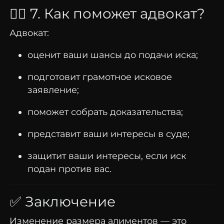
👨‍⚖️
7.
Как
поможет
адвокат?
Адвокат:
оценит
ваши
шансы
до
подачи
иска;
подготовит
грамотное
исковое
заявление;
поможет
собрать
доказательства;
представит
ваши
интересы
в
суде;
защитит
ваши
интересы,
если
иск
подан
против
вас.
✅
Заключение
Изменение
размера
алиментов
—
это