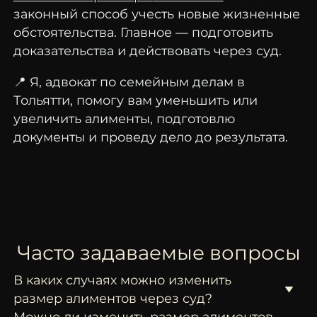
законный
способ
учесть
новые
жизненные
обстоятельства.
Главное —
подготовить
доказательства
и
действовать
через
суд.
📍
Я,
адвокат
по
семейным
делам
в
Тольятти,
помогу
вам
уменьшить
или
увеличить
алименты,
подготовлю
документы
и
проведу
дело
до
результата.
Часто задаваемые вопросы
В каких случаях можно изменить
размер алиментов через суд?
Можно ли изменить размер алиментов,