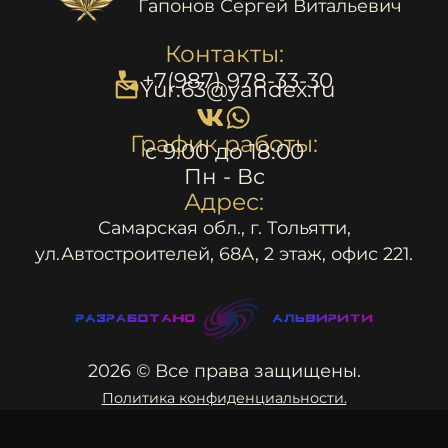
Гапонов Сергей Витальевич
Контакты:
+7(987) 978-33-30
Yur.63@yandex.ru
График работы:
c 9:00 до 18:00
Пн - Вс
Адрес:
Самарская обл., г. Тольятти,
ул.Автостроителей, 68А, 2 этаж, офис 221.
2026 © Все права защищены.
Политика конфиденциальности.