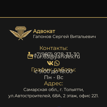
Адвокат
Гапонов Сергей Витальевич
Контакты:
+7(987) 978-33-30
Yur.63@yandex.ru
График работы:
c 9:00 до 18:00
Пн - Вс
Адрес:
Самарская обл., г. Тольятти,
ул.Автостроителей, 68А, 2 этаж, офис 221.