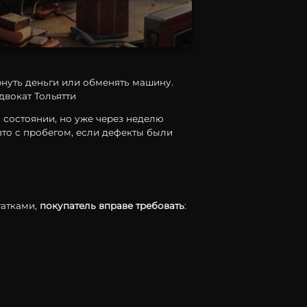
нуть деньги или обменять машину.
двокат Тольятти
м
состоянии,
но
уже
через
неделю
вто
с
пробегом,
если
дефекты
были
татками,
покупатель
вправе
требовать
: