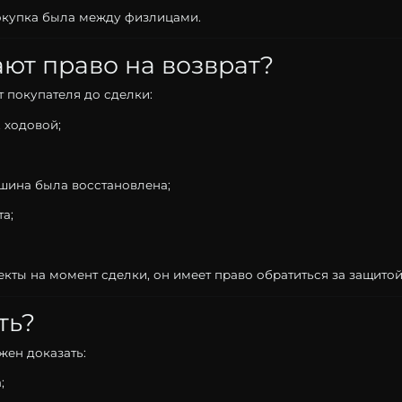
окупка
была
между
физлицами.
ают
право
на
возврат?
т
покупателя
до
сделки:
,
ходовой;
шина
была
восстановлена;
та;
екты
на
момент
сделки,
он
имеет
право
обратиться
за
защито
ть?
лжен
доказать:
;