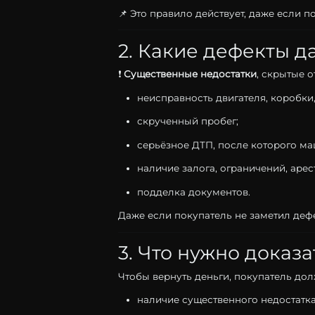
📌
Это
правило
действует,
даже
если
п
2.
Какие
дефекты
д
❗
Существенные
недостатки
,
скрытые
о
неисправность
двигателя,
коробки
скрученный
пробег;
серьёзное
ДТП,
после
которого
ма
наличие
залога,
ограничений,
арес
подделка
документов.
Даже
если
покупатель
не
заметил
деф
3.
Что
нужно
доказа
Чтобы
вернуть
деньги,
покупатель
до
наличие
существенного
недостатка