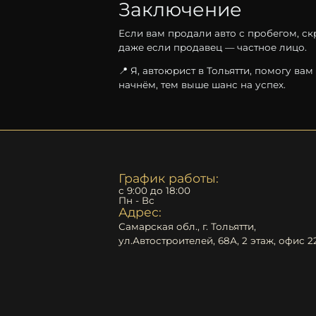
Заключение
Если
вам
продали
авто
с
пробегом,
ск
даже
если
продавец —
частное
лицо.
📍
Я,
автоюрист
в
Тольятти,
помогу
вам
начнём,
тем
выше
шанс
на
успех.
График работы:
c 9:00 до 18:00
Пн - Вс
Адрес:
Самарская обл., г. Тольятти,
ул.Автостроителей, 68А, 2 этаж, офис 22