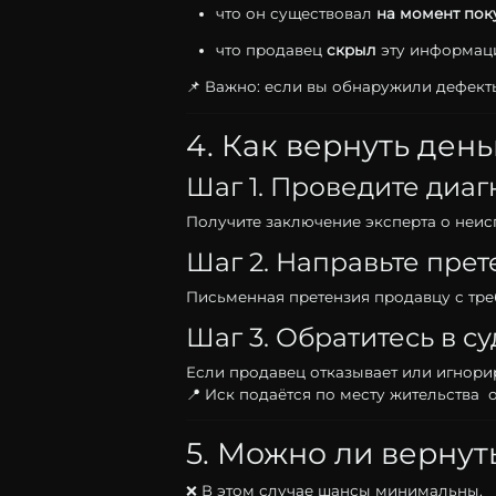
что
он
существовал
на
момент
пок
что
продавец
скрыл
эту
информа
📌
Важно:
если
вы
обнаружили
дефект
4.
Как
вернуть
день
Шаг
1.
Проведите
диаг
Получите
заключение
эксперта
о
неис
Шаг
2.
Направьте
прет
Письменная
претензия
продавцу
с
тр
Шаг
3.
Обратитесь
в
су
Если
продавец
отказывает
или
игнори
📍
Иск
подаётся
по
месту
жительства
5.
Можно
ли
вернут
❌
В
этом
случае
шансы
минимальны.