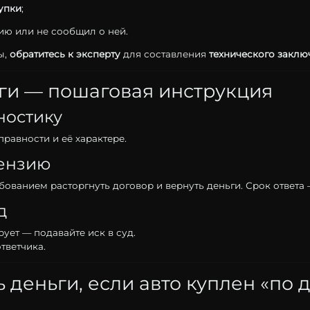
упки
;
цию
или
не
сообщил
о
ней.
ы,
обратитесь
к
эксперту
для
составления
технического
заклю
ги —
пошаговая
инструкция
ностику
правности
и
её
характере.
ензию
ебованием
расторгнуть
договор
и
вернуть
деньги.
Срок
ответа
д
рует —
подавайте
иск
в
суд.
ответчика.
ь
деньги,
если
авто
куплен «
по
д