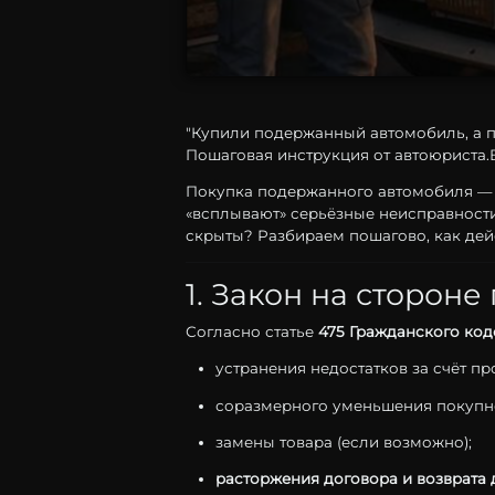
"Купили подержанный автомобиль, а п
Пошаговая инструкция от автоюриста.В
Покупка
подержанного
автомобиля 
«
всплывают»
серьёзные
неисправност
скрыты?
Разбираем
пошагово,
как
дей
1.
Закон
на
стороне
Согласно
статье
475
Гражданского
код
устранения
недостатков
за
счёт
пр
соразмерного
уменьшения
покуп
замены
товара (
если
возможно);
расторжения
договора
и
возврата