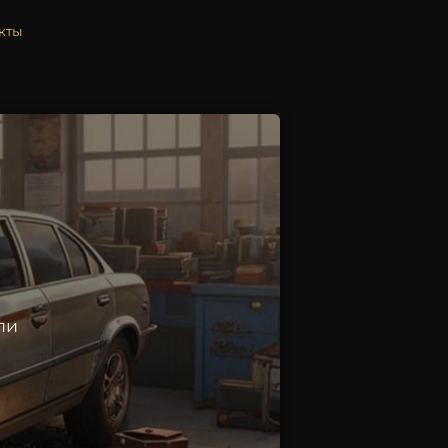
кты
ли