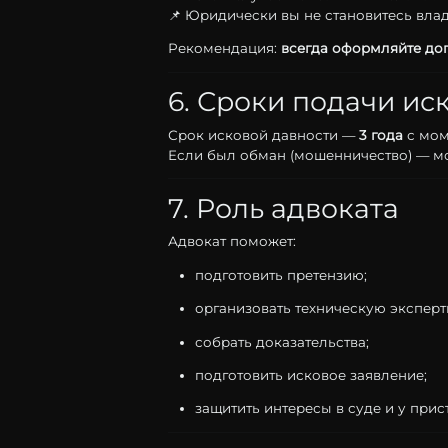
📌
Юридически
вы
не
становитесь
вла
Рекомендация:
всегда
оформляйте
до
6.
Сроки
подачи
ис
Срок
исковой
давности —
3
года
с
мом
Если
был
обман (
мошенничество) —
м
7.
Роль
адвоката
Адвокат
поможет:
подготовить
претензию;
организовать
техническую
эксперт
собрать
доказательства;
подготовить
исковое
заявление;
защитить
интересы
в
суде
и
у
прис