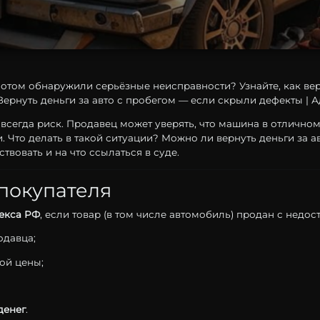
отом обнаружили серьёзные неисправности? Узнайте, как вер
ернуть деньги за авто с пробегом — если скрыли дефекты | А
—
всегда
риск.
Продавец
может
уверять,
что
машина
в
отлично
и.
Что
делать
в
такой
ситуации?
Можно
ли
вернуть
деньги
за
а
ствовать
и
на
что
ссылаться
в
суде.
покупателя
екса
РФ
,
если
товар (
в
том
числе
автомобиль)
продан
с
недос
одавца;
ной
цены;
денег
.