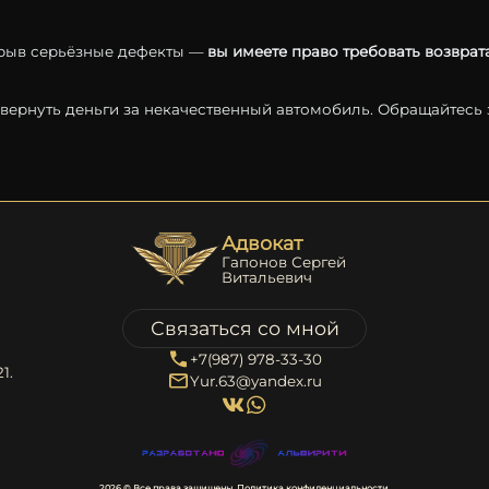
рыв
серьёзные
дефекты —
вы
имеете
право
требовать
возврат
вернуть
деньги
за
некачественный
автомобиль.
Обращайтесь
Адвокат
Гапонов Сергей
Витальевич
Связаться со мной
+7(987) 978-33-30
1.
Yur.63@yandex.ru
2026 © Все права защищены.
Политика конфиденциальности.