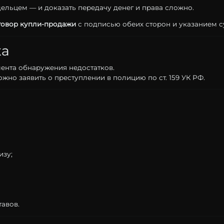
дельцем —
и
доказать
передачу
денег
и
права
сложно.
говор
купли-
продажи
с
подписью
обеих
сторон
и
указанием
с
ка
ента
обнаружения
недостатков.
ожно
заявить
о
преступлении
в
полицию
по
ст.
159
УК
РФ.
изу;
тавов.