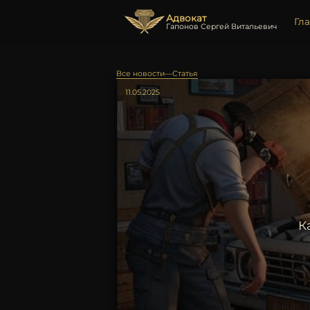
Адвокат
Гл
Гапонов Сергей Витальевич
Все новости
—
Статья
11.05.2025
К