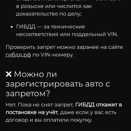
в
розыске
или
числится
как
доказательство
по
делу;
ГИБДД —
за
технические
несоответствия
или
поддельный
VIN.
Проверить
запрет
можно
заранее
на
сайте
гибдд.
рф
по
VIN-
номеру.
❌
Можно
ли
зарегистрировать
авто
с
запретом?
Нет.
Пока
не
снят
запрет,
ГИБДД
откажет
в
постановке
на
учёт
,
даже
если
у
вас
есть
договор
и
вы
оплатили
покупку.