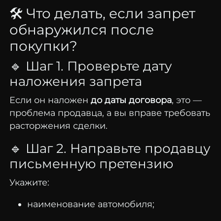
🛠
Что
делать,
если
запрет
обнаружился
после
покупки?
🔹
Шаг
1.
Проверьте
дату
наложения
запрета
Если
он
наложен
до
даты
договора
,
это —
проблема
продавца,
а
вы
вправе
требовать
расторжения
сделки.
🔹
Шаг
2.
Направьте
продавцу
письменную
претензию
Укажите:
наименование
автомобиля;