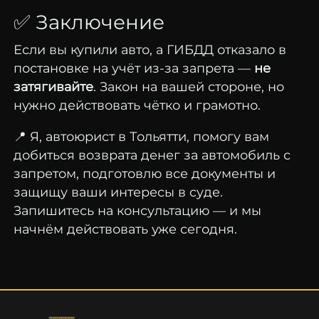
✅
Заключение
Если
вы
купили
авто,
а
ГИБДД
отказало
в
постановке
на
учёт
из-
за
запрета —
не
затягивайте
.
Закон
на
вашей
стороне,
но
нужно
действовать
чётко
и
грамотно.
📍
Я,
автоюрист
в
Тольятти,
помогу
вам
добиться
возврата
денег
за
автомобиль
с
запретом,
подготовлю
все
документы
и
защищу
ваши
интересы
в
суде.
Запишитесь
на
консультацию —
и
мы
начнём
действовать
уже
сегодня.