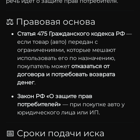
речь
идёт
о
защите
прав
потребителя.
⚖️
Правовая
основа
Статья
475
Гражданского
кодекса
РФ
—
если
товар (
авто)
передан
с
ограничениями,
которые
мешают
использовать
его
по
назначению,
покупатель
может
отказаться
от
договора
и
потребовать
возврата
денег
.
Закон
РФ «
О
защите
прав
потребителей»
—
при
покупке
авто
у
юридического
лица
или
ИП.
📅
Сроки
подачи
иска