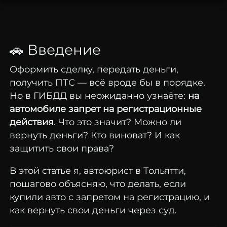
🚗
Введение
Оформить
сделку,
передать
деньги,
получить
ПТС —
всё
вроде
бы
в
порядке.
Но
в
ГИБДД
вы
неожиданно
узнаёте:
на
автомобиле
запрет
на
регистрационные
действия
.
Что
это
значит?
Можно
ли
вернуть
деньги?
Кто
виноват?
И
как
защитить
свои
права?
В
этой
статье
я,
автоюрист
в
Тольятти,
пошагово
объясняю,
что
делать,
если
купили
авто
с
запретом
на
регистрацию,
и
как
вернуть
свои
деньги
через
суд.