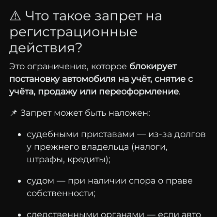
⚠️
Что
такое
запрет
на
регистрационные
действия?
Это
ограничение,
которое
блокирует
постановку
автомобиля
на
учёт,
снятие
с
учёта,
продажу
или
переоформление
.
📌
Запрет
может
быть
наложен:
судебными
приставами —
из-
за
долгов
у
прежнего
владельца (
налоги,
штрафы,
кредиты);
судом —
при
наличии
спора
о
праве
собственности;
следственными
органами —
если
авто