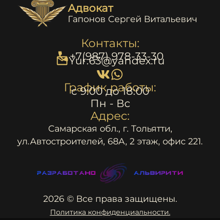
Адвокат
Гапонов Сергей Витальевич
Контакты:
+7(987) 978-33-30
Yur.63@yandex.ru
График работы:
c 9:00 до 18:00
Пн - Вс
Адрес:
Самарская обл., г. Тольятти,
ул.Автостроителей, 68А, 2 этаж, офис 221.
2026 © Все права защищены.
Политика конфиденциальности.