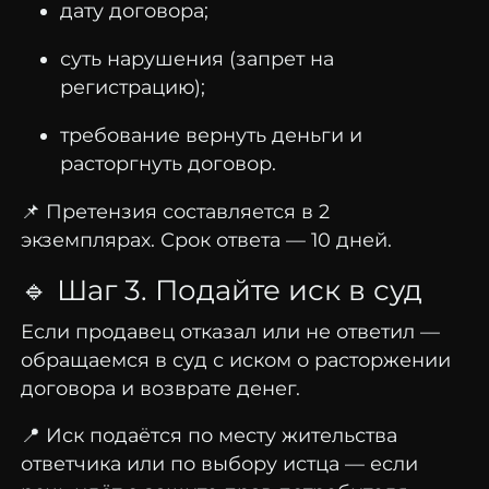
дату
договора;
суть
нарушения (
запрет
на
регистрацию);
требование
вернуть
деньги
и
расторгнуть
договор.
📌
Претензия
составляется
в
2
экземплярах.
Срок
ответа —
10
дней.
🔹
Шаг
3.
Подайте
иск
в
суд
Если
продавец
отказал
или
не
ответил —
обращаемся
в
суд
с
иском
о
расторжении
договора
и
возврате
денег.
📍
Иск
подаётся
по
месту
жительства
ответчика
или
по
выбору
истца —
если