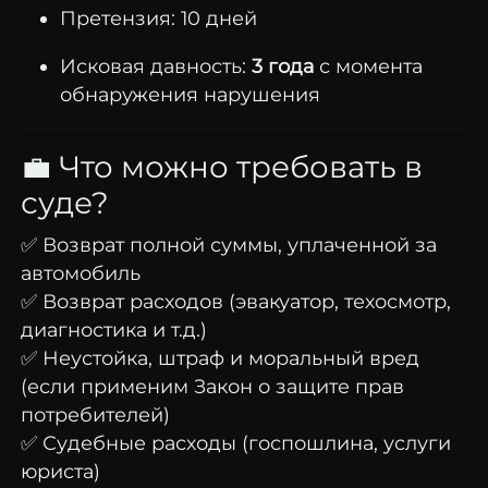
Претензия:
10
дней
Исковая
давность:
3
года
с
момента
обнаружения
нарушения
💼
Что
можно
требовать
в
суде?
✅
Возврат
полной
суммы,
уплаченной
за
автомобиль
✅
Возврат
расходов (
эвакуатор,
техосмотр,
диагностика
и
т.
д.)
✅
Неустойка,
штраф
и
моральный
вред
(
если
применим
Закон
о
защите
прав
потребителей)
✅
Судебные
расходы (
госпошлина,
услуги
юриста)