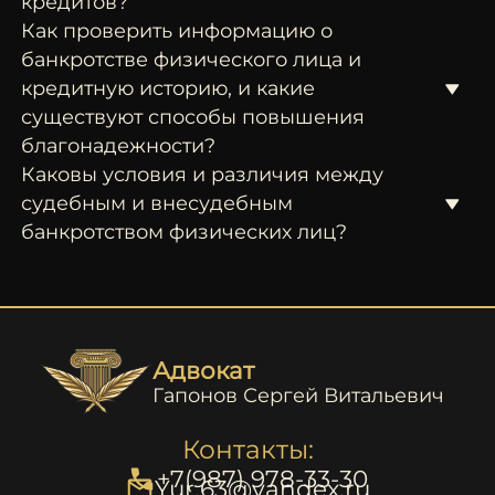
кредитов?
Как проверить информацию о
банкротстве физического лица и
кредитную историю, и какие
существуют способы повышения
благонадежности?
Каковы условия и различия между
судебным и внесудебным
банкротством физических лиц?
Адвокат
Гапонов Сергей Витальевич
Контакты:
+7(987) 978-33-30
Yur.63@yandex.ru