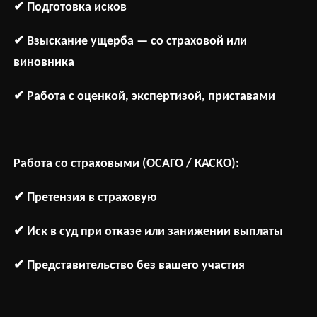
✔
Подготовка
исков
✔
Взыскание
ущерба
—
со
страховой
или
виновника
✔
Работа
с
оценкой
,
экспертизой
,
приставами
Работа со страховыми (ОСАГО / КАСКО):
✔
Претензия
в
страховую
✔
Иск
в
су
д при отказе или занижении выплаты
✔
Представительство
без
вашего
участия