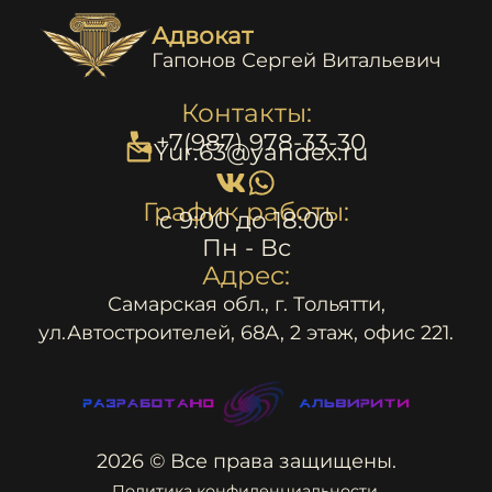
Адвокат
Гапонов Сергей Витальевич
Контакты:
+7(987) 978-33-30
Yur.63@yandex.ru
График работы:
c 9:00 до 18:00
Пн - Вс
Адрес:
Самарская обл., г. Тольятти,
ул.Автостроителей, 68А, 2 этаж, офис 221.
2026 © Все права защищены.
Политика конфиденциальности.